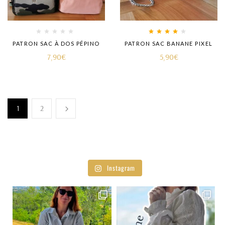
Rated
4.00
PATRON SAC À DOS PÉPINO
PATRON SAC BANANE PIXEL
out of 5
7,90
€
5,90
€
1
2
Instagram