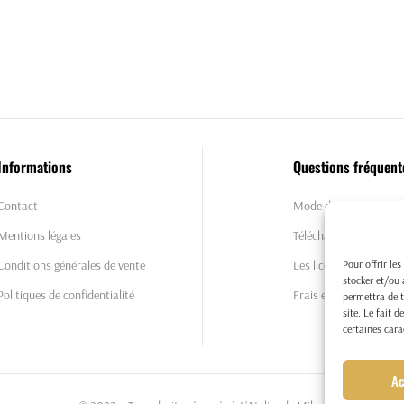
Informations
Questions fréquent
Contact
Mode de paiement
Mentions légales
Télécharger et imprim
Pour offrir le
Conditions générales de vente
Les licences commercial
stocker et/ou 
Politiques de confidentialité
Frais et délais de livra
permettra de t
site. Le fait 
certaines cara
Ac