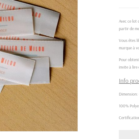
Avec ce lot 
partir de m
Vous êtes li
marque à vo
Pour obtenir
invite à lire
Info pro
Dimension: 
100% Polyes
Certificat