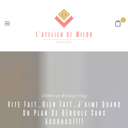
0
Vite Fait…bien Fait…j’aime Quand
Chemise-Blouse-Top
Un Plan Se Déroule Sans
Accrocs!!!!