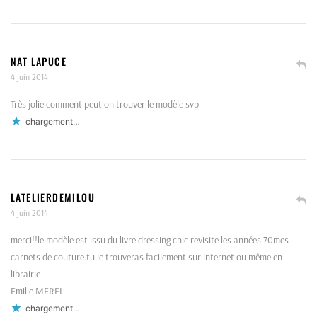
NAT LAPUCE
4 juin 2014
Très jolie comment peut on trouver le modèle svp
chargement…
LATELIERDEMILOU
4 juin 2014
merci!!le modèle est issu du livre dressing chic revisite les années 70mes
carnets de couture.tu le trouveras facilement sur internet ou même en
librairie
Emilie MEREL
chargement…