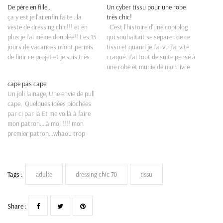
De père en fille…
Un cyber tissu pour une robe
ça y est je l'ai enfin faite...la
très chic!
veste de dressing chic!!! et en
C'est l'histoire d'une copiblog
plus je l'ai même doublée!! Les 15
qui souhaitait se séparer de ce
jours de vacances m'ont permis
tissu et quand je l'ai vu j'ai vite
de finir ce projet et je suis très
craqué. J'ai tout de suite pensé à
satisfaite du résultat ( oui
une robe et munie de mon livre
encore je sais, mais on n'est
fétiche du moment : Dressing
cape pas cape
jamais mieux servi que par soit…
chic revisite les années 70, j'ai
Un joli lainage, Une envie de pull
réalisé la robe de couverture. …
cape, Quelques idées piochées
par ci par là Et me voilà à faire
mon patron....à moi !!!! mon
premier patron...whaou trop
fière même s'il est pas d'une
grande complexité!!!! Je suis
partie du patron de la cape
issue du livre dressing chic que…
Tags :
adulte
dressing chic 70
tissu
Share :