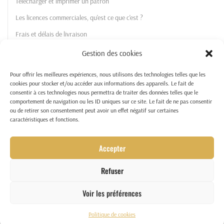
Télécharger et imprimer un patron
Les licences commerciales, qu'est ce que c'est ?
Frais et délais de livraison
Gestion des cookies
La Boutique
Pour offrir les meilleures expériences, nous utilisons des technologies telles que les
Les patrons
cookies pour stocker et/ou accéder aux informations des appareils. Le fait de
consentir à ces technologies nous permettra de traiter des données telles que le
Licences commerciales
comportement de navigation ou les ID uniques sur ce site. Le fait de ne pas consentir
ou de retirer son consentement peut avoir un effet négatif sur certaines
Tutos et patrons gratuits
caractéristiques et fonctions.
Mon compte
Accepter
Refuser
© 2022 – Tous droits réservés à L’Atelier de Milou
Voir les préférences
Politique de cookies