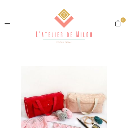
Carousel_large_featured_image_34
0
427fd8
0
Comments