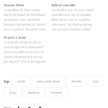
Douceur d’hiver
Belle en courcelles
Le moelleux de Aime comme
J'ai récidivé avec un autre sweat
Marie me faisait de l'oeil depuis
coucelles avec un col claudine
un moment, alors quand les
blanc façon Jane et sa petite
finances l'ont permis j'ai "investi"
robe noire! J'ai choisi un jersey
dans ce patron. Ma petite virée
noir texturé et brillant acheté
Toulousaine avec ma cousine et
sur The Sweet Mercerie. Pour le
De paris à Jersey
ma tante m'a conduite tout
col j'ai utilisé une dentelle
La nouvelle année est placée
droit vers Toto tissus et j'ai
épaisse achté chez Mondial
sous le signe de la nouveauté!!
trouvé ce tissu blanc matelassé
Tissu. Difficile de prendre du noir
Je me suis enfin lancée dans la
idéal. Pour…
en photo…
couture du jersey et je ne suis
pas déçue!!! A force de regarder
des vidéos pour savoir comment
poser un biais en jersey,
comment faire un ourlet et
poser des questions à…
Tags :
adulte
aime comme Marie
dentelle
haut
jersey
moelleux
vetement