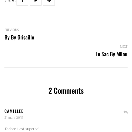
Share :
PREVIOUS
By By Grisaille
NEXT
Le Sac By Milou
2 Comments
CAMILLEB
21 mars 2015
J’adore il est superbe!