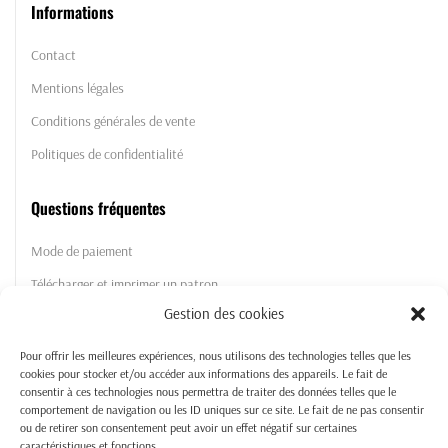
Informations
Contact
Mentions légales
Conditions générales de vente
Politiques de confidentialité
Questions fréquentes
Mode de paiement
Télécharger et imprimer un patron
Gestion des cookies
Les licences commerciales, qu'est ce que c'est ?
Frais et délais de livraison
Pour offrir les meilleures expériences, nous utilisons des technologies telles que les
cookies pour stocker et/ou accéder aux informations des appareils. Le fait de
consentir à ces technologies nous permettra de traiter des données telles que le
La Boutique
comportement de navigation ou les ID uniques sur ce site. Le fait de ne pas consentir
ou de retirer son consentement peut avoir un effet négatif sur certaines
caractéristiques et fonctions.
Les patrons