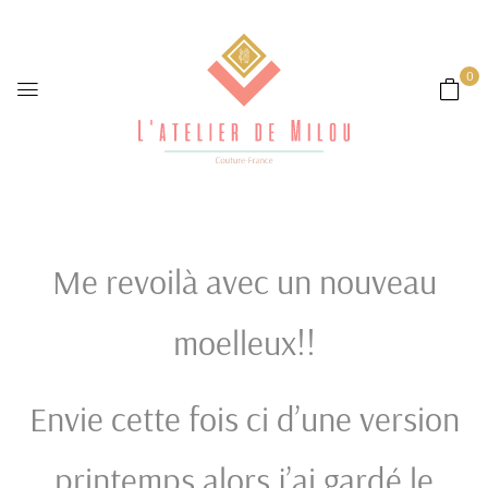
0
Caractériel Moelleux
Pull - Sweat -Gilet
2
Comments
Me revoilà avec un nouveau
moelleux!!
Envie cette fois ci d’une version
printemps alors j’ai gardé le