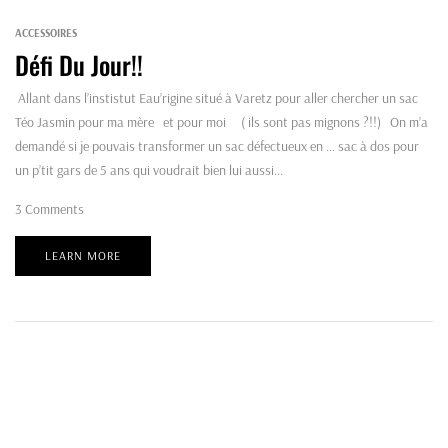
ACCESSOIRES
Défi Du Jour!!
Allant dans l’instistut Eau’rigine situé à Varetz pour aller chercher un sac
Téo Jasmin pour ma mère et pour moi ( ils sont pas mignons ?!!) On m’a
demandé si je pouvais transformer un sac défectueux en … sac à dos pour
un p’tit gars de 5 ans qui voudrait bien lui aussi...
3
Comments
LEARN MORE