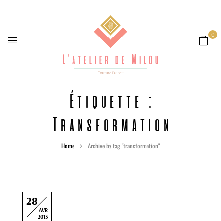
0
Étiquette :
Transformation
Home
Archive by tag "transformation"
28
AVR
2013