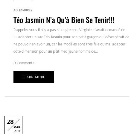
ACCESSOIRES
Téo Jasmin N’a Qu’à Bien Se Tenir!!!
Rappelez vous il n’ y a pas si longtemps, Virginie m’avait demandé de
lui adapter un sac Téo Jasmin pour son petit garçon qui désespérait de
ne pouvoir en avoir un, car les modèles sont très fille ou mal adapter
côté dimension pour un p’tit mec jeune homme de...
0
Comments
LEARN MORE
28
MAR
2013